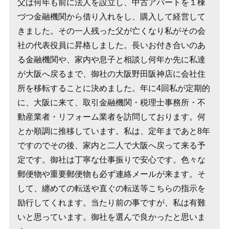
父は何年も前に法人を設立し、中古アパートを１棟
づつ金融機関から借り入れをし、購入して経営して
きました。その一人残った父が亡くなり私がその会
社の代表役員に昇格しました。長いお付き合いのあ
る金融機関や、家内や息子と相談し何年か先に私達
が大阪へ戻るまで、御社の大阪野田阪神店に会社住
所を移転することに決めました。年に4回私が定期的
に、大阪に来て、取引金融機関・税理士事務所・不
動産業者・リフォーム業者を訪問しております。何
とか順調に推移しています。私は、定年まであと8年
ですのでその後、家内と二人で大阪へ戻って来る予
定です。御社は丁寧な仕事振りで安心です。色々な
郵便物や重要郵便物も必ず連絡メールが来ます。そ
して、纏めての転送や直ぐの転送等こちらの指示を
励行してくれます。当たり前の事ですが、私は有難
いと思っています。御社を選んで良かったと思いま