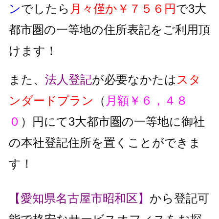
ン
でしたら
月々僅か￥７５６円
で3大
都市圏の一等地の住所表記をご利用頂
けます！
また、
法人登記
が必要なかたは
スタ
ンダードプラン
（
月額￥６，４８
０
）円にて3大都市圏の一等地に御社
の本社登記住所を置くことができま
す！
【愛知県名古屋市昭和区】
から登記可