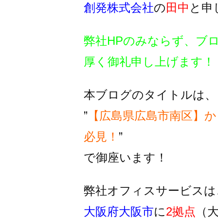
創発株式会社
の
田中
と申
弊社HPのみならず、ブ
厚く御礼申し上げます！
本ブログのタイトルは、
”
【広島県広島市南区】
必見！
”
で御座います！
弊社オフィスサービスは
大阪府大阪市
に
2拠点
（