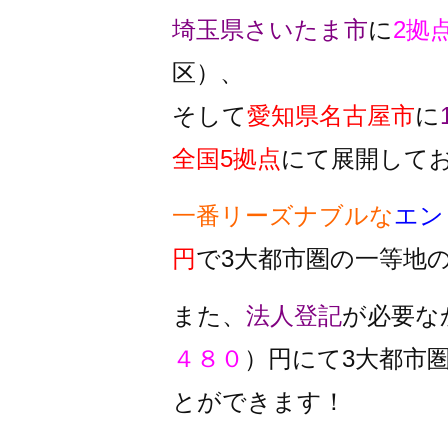
埼玉県さいたま市
に
2拠
区）、
そして
愛知県名古屋市
に
全国5拠点
にて展開して
一番リーズナブルな
エン
円
で3大都市圏の一等地
また、
法人登記
が必要な
４８０
）円にて3大都市
とができます！