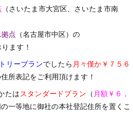
点
（さいたま市大宮区、さいたま市南
1拠点
（名古屋市中区）の
おります！
トリープラン
でしたら
月々僅か￥７５６
の住所表記をご利用頂けます！
かたは
スタンダードプラン
（
月額￥６，
圏の一等地に御社の本社登記住所を置くこ