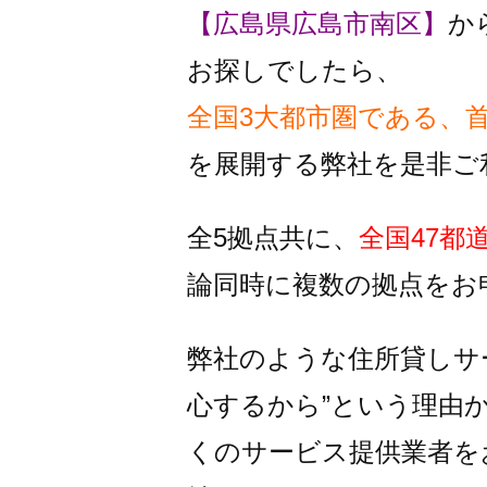
【広島県広島市南区】
か
お探しでしたら、
全国3大都市圏である、
を
展開する弊社を是非ご
全5拠点共に、
全国47都
論同時に複数の拠点をお
弊社のような住所貸しサ
心するから”という理由
くのサービス提供業者を