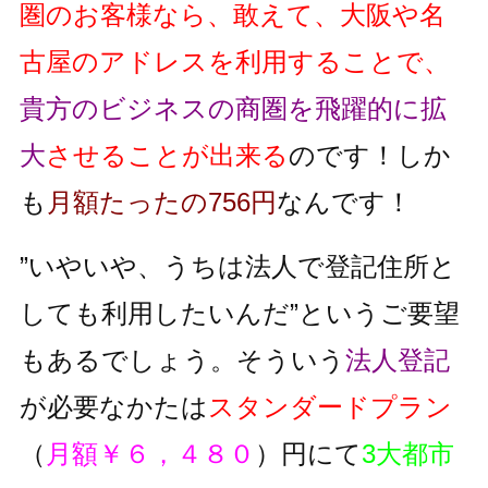
圏のお客様なら、敢えて、大阪や名
古屋のアドレスを利用することで、
貴方のビジネスの商圏を飛躍的に拡
大
させることが出来る
のです！しか
も
月額たったの756円
なんです！
”いやいや、うちは法人で登記住所と
しても利用したいんだ”というご要望
もあるでしょう。そういう
法人登記
が必要なかたは
スタンダードプラン
（
月額￥６，４８０
）円にて
3大都市