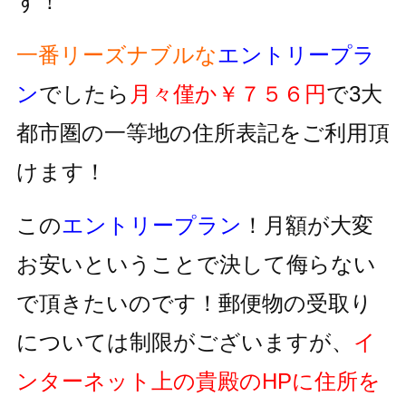
す！
一番リーズナブルな
エントリープラ
ン
でしたら
月々僅か￥７５６円
で3大
都市圏の一等地の住所表記をご利用頂
けます！
この
エントリープラン
！月額が大変
お安いということで決して侮らない
で頂きたいのです！郵便物の受取り
については制限がございますが、
イ
ンターネット上の貴殿のHPに住所を