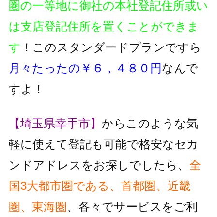
圏の一等地に御社の本社登記住所或い
は支店登記住所を置くことができま
す
！このスタンダードプランですら
月々たったの￥６，４８０円
なんで
すよ！
【埼玉県幸手市】
からこのような気
軽に使えて登記も可能で格安なセカ
ンドアドレスをお探しでしたら、
全
国3大都市圏である、首都圏、近畿
圏、東海圏
、各々でサービスをご利