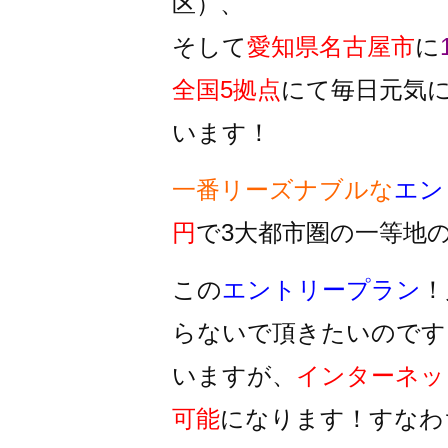
区）、
そして
愛知県名古屋市
に
全国5拠点
にて毎日元気
います！
一番リーズナブルな
エン
円
で3大都市圏の一等地
この
エントリープラン
！
らないで頂きたいのです
いますが、
インターネッ
可能
になります！すなわ