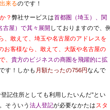
出来る
のです！
か？
弊社サービスは
首都圏（埼玉）、関
名古屋）で其々展開
しておりますので、
ら、敢えて、埼玉や名古屋のアドレスを
のお客様なら、敢えて、大阪や名古屋の
で、
貴方のビジネスの商圏を飛躍的に拡
です！しかも
月額たったの756円
なんで
で登記住所としても利用したいんだ”とい
。そういう
法人登記
が必要なかたは
スタ