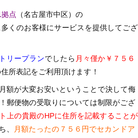
1拠点
（名古屋市中区）の
に多くのお客様にサービスを提供してござ
トリープラン
でしたら
月々僅か￥７５６
の住所表記をご利用頂けます！
月額が大変お安いということで決して侮
！郵便物の受取りについては制限がござ
ト上の貴殿のHPに住所を記載することが
ち、
月額たったの７５６円でセカンドア