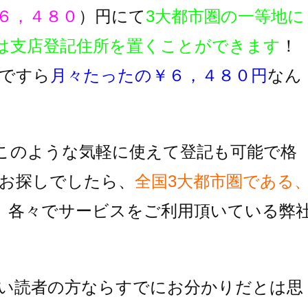
６，４８０
）円にて
3大都市圏の一等地に
は支店登記住所を置くことができます
！
ですら
月々たったの￥６，４８０円
なん
このような気軽に使えて登記も可能で格
お探しでしたら、
全国3大都市圏である
、各々でサービスをご利用頂いている
弊
い読者の方ならすでにお分かりだとは思