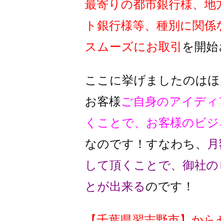
最寄りの都市銀行様、地
ト銀行様
等、種別に関係
スムーズに
お取引
を開始
ここに挙げましたのはほ
お客様
ご自身のアイディ
くことで、
お客様のビジ
なのです！
すなわち、
月
して頂くことで、
御社の
とが出来る
のです！
【
千葉県習志野市
】
から