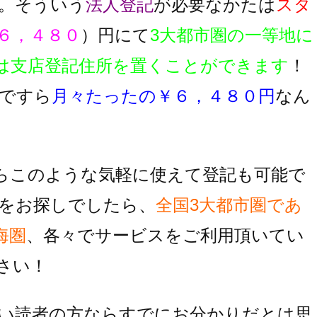
。そういう
法人登記
が必要なかたは
スタ
６，４８０
）円にて
3大都市圏の一等地に
は支店登記住所を置くことができます
！
ですら
月々たったの￥６，４８０円
なん
らこのような気軽に使えて登記も可能で
をお探しでしたら、
全国3大都市圏であ
海圏
、各々でサービスをご利用頂いてい
さい！
い読者の方ならすでにお分かりだとは思