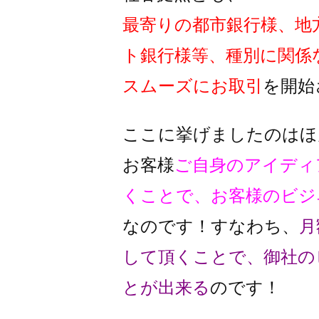
最寄りの都市銀行様、地
ト銀行様
等、種別に関係
スムーズに
お取引
を開始
ここに挙げましたのはほ
お客様
ご自身のアイディ
くことで、
お客様のビジ
なのです！
すなわち、
月
して頂くことで、
御社の
とが出来る
のです！