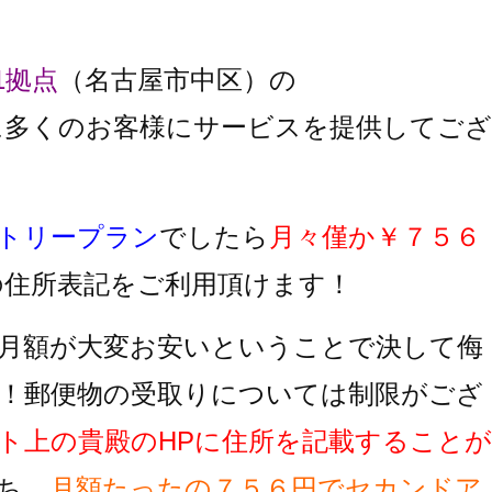
1拠点
（名古屋市中区）の
に多くのお客様にサービスを提供してござ
トリープラン
でしたら
月々僅か￥７５６
の住所表記をご利用頂けます！
月額が大変お安いということで決して侮
！郵便物の受取りについては制限がござ
ト上の貴殿のHPに住所を記載することが
ち、
月額たったの７５６円でセカンドア