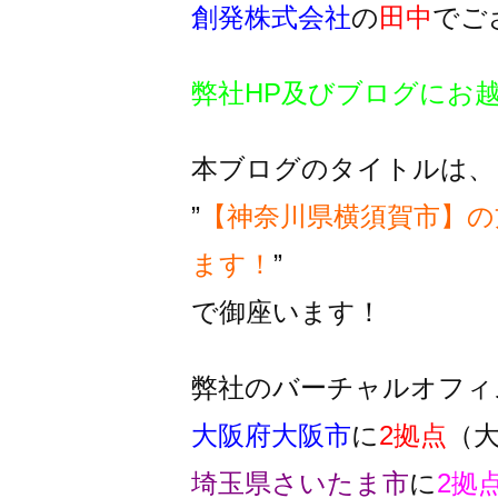
創発株式会社
の
田中
でご
弊社HP及びブログにお
本ブログのタイトルは、
”
【神奈川県横須賀市】の
ます！
”
で御座います！
弊社のバーチャルオフィ
大阪府大阪市
に
2拠点
（
埼玉県さいたま市
に
2拠