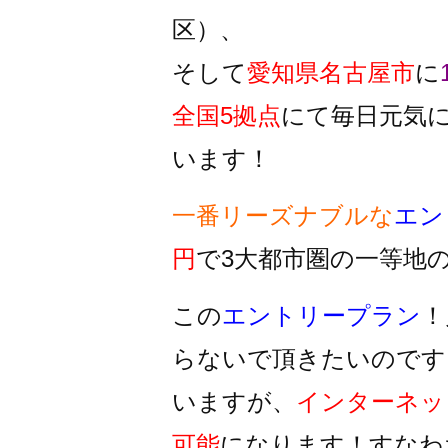
区）、
そして
愛知県名古屋市
に
全国5拠点
にて毎日元気
います！
一番リーズナブルな
エン
円
で3大都市圏の一等地
この
エントリープラン
！
らないで頂きたいのです
いますが、
インターネッ
可能
になります！すなわ