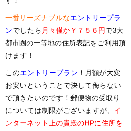
す！
一番リーズナブルな
エントリープラ
ン
でしたら
月々僅か￥７５６円
で3大
都市圏の一等地の住所表記をご利用頂
けます！
この
エントリープラン
！月額が大変
お安いということで決して侮らない
で頂きたいのです！郵便物の受取り
については制限がございますが、
イ
ンターネット上の貴殿のHPに住所を