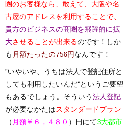
圏のお客様なら、敢えて、大阪や名
古屋のアドレスを利用することで、
貴方のビジネスの商圏を飛躍的に拡
大
させることが出来る
のです！しか
も
月額たったの756円
なんです！
”いやいや、うちは法人で登記住所と
しても利用したいんだ”というご要望
もあるでしょう。そういう
法人登記
が必要なかたは
スタンダードプラン
（
月額￥６，４８０
）円にて
3大都市