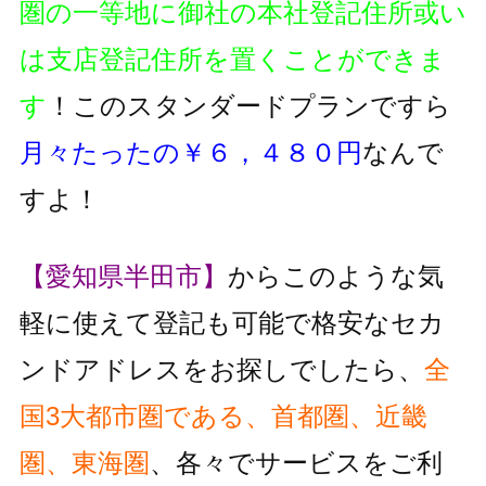
圏の一等地に御社の本社登記住所或い
は支店登記住所を置くことができま
す
！このスタンダードプランですら
月々たったの￥６，４８０円
なんで
すよ！
【愛知県半田市】
からこのような気
軽に使えて登記も可能で格安なセカ
ンドアドレスをお探しでしたら、
全
国3大都市圏である、首都圏、近畿
圏、東海圏
、各々でサービスをご利