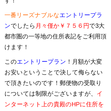
す！
一番リーズナブルな
エントリープラ
ン
でしたら
月々僅か￥７５６円
で3大
都市圏の一等地の住所表記をご利用頂
けます！
この
エントリープラン
！月額が大変
お安いということで決して侮らない
で頂きたいのです！郵便物の受取り
については制限がございますが、
イ
ンターネット上の貴殿のHPに住所を