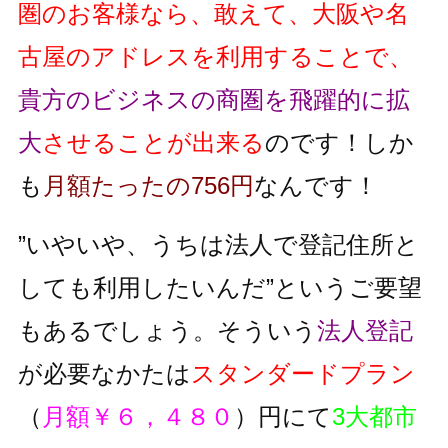
圏のお客様なら、敢えて、大阪や名
古屋のアドレスを利用することで、
貴方のビジネスの商圏を飛躍的に拡
大
させることが出来る
のです！しか
も
月額たったの756円
なんです！
”いやいや、うちは法人で登記住所と
しても利用したいんだ”というご要望
もあるでしょう。そういう
法人登記
が必要なかたは
スタンダードプラン
（
月額￥６，４８０
）円にて
3大都市