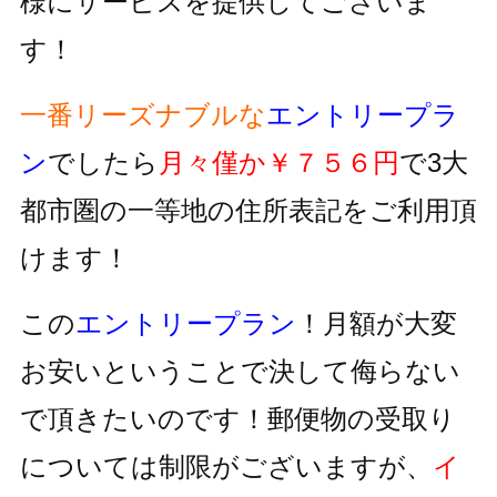
様にサービスを提供してございま
す！
一番リーズナブルな
エントリープラ
ン
でしたら
月々僅か￥７５６円
で3大
都市圏の一等地の住所表記をご利用頂
けます！
この
エントリープラン
！月額が大変
お安いということで決して侮らない
で頂きたいのです！郵便物の受取り
については制限がございますが、
イ