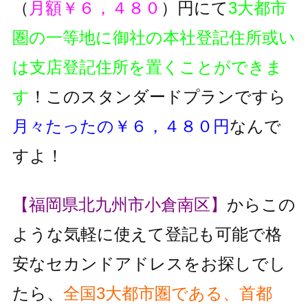
（
月額￥６，４８０
）円にて
3大都市
圏の一等地に御社の本社登記住所或い
は支店登記住所を置くことができま
す
！このスタンダードプランですら
月々たったの￥６，４８０円
なんで
すよ！
【福岡県北九州市小倉南区】
からこの
ような気軽に使えて登記も可能で格
安なセカンドアドレスをお探しでし
たら、
全国3大都市圏である、首都