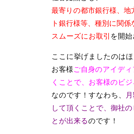
最寄りの都市銀行様、地
ト銀行様
等、種別に関係
スムーズに
お取引
を開始
ここに挙げましたのはほ
お客様
ご自身のアイディ
くことで、
お客様のビジ
なのです！
すなわち、
月
して頂くことで、
御社の
とが出来る
のです！