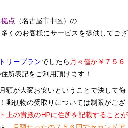
1拠点
（名古屋市中区）の
に多くのお客様にサービスを提供してござ
トリープラン
でしたら
月々僅か￥７５６
の住所表記をご利用頂けます！
月額が大変お安いということで決して侮
！郵便物の受取りについては制限がござ
ト上の貴殿のHPに住所を記載することが
ち、
月額たったの７５６円でセカンドア