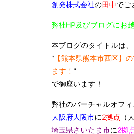
創発株式会社
の
田中
でご
弊社HP及びブログにお
本ブログのタイトルは、
”
【熊本県熊本市西区】の
ます！
”
で御座います！
弊社のバーチャルオフィ
大阪府大阪市
に
2拠点
（
埼玉県さいたま市
に
2拠