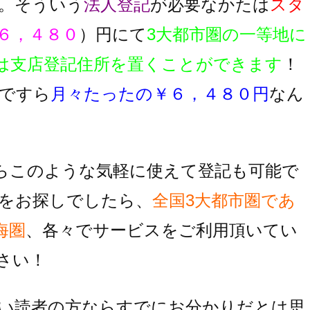
。そういう
法人登記
が必要なかたは
スタ
６，４８０
）円にて
3大都市圏の一等地に
は支店登記住所を置くことができます
！
ですら
月々たったの￥６，４８０円
なん
らこのような気軽に使えて登記も可能で
をお探しでしたら、
全国3大都市圏であ
海圏
、各々でサービスをご利用頂いてい
さい！
い読者の方ならすでにお分かりだとは思