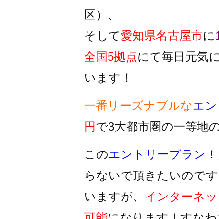
区）、
そして
愛知県名古屋市
に
全国5拠点
にて毎日元気
います！
一番リーズナブルな
エン
円
で3大都市圏の一等地
この
エントリープラン
！
らないで頂きたいのです
いますが、
インターネッ
可能
になります！すなわ