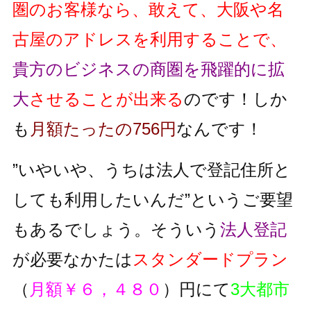
圏のお客様なら、敢えて、大阪や名
古屋のアドレスを利用することで、
貴方のビジネスの商圏を飛躍的に拡
大
させることが出来る
のです！しか
も
月額たったの756円
なんです！
”いやいや、うちは法人で登記住所と
しても利用したいんだ”というご要望
もあるでしょう。そういう
法人登記
が必要なかたは
スタンダードプラン
（
月額￥６，４８０
）円にて
3大都市