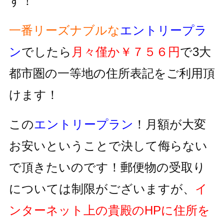
す！
一番リーズナブルな
エントリープラ
ン
でしたら
月々僅か￥７５６円
で3大
都市圏の一等地の住所表記をご利用頂
けます！
この
エントリープラン
！月額が大変
お安いということで決して侮らない
で頂きたいのです！郵便物の受取り
については制限がございますが、
イ
ンターネット上の貴殿のHPに住所を