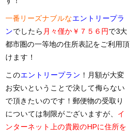
す！
一番リーズナブルな
エントリープラ
ン
でしたら
月々僅か￥７５６円
で3大
都市圏の一等地の住所表記をご利用頂
けます！
この
エントリープラン
！月額が大変
お安いということで決して侮らない
で頂きたいのです！郵便物の受取り
については制限がございますが、
イ
ンターネット上の貴殿のHPに住所を