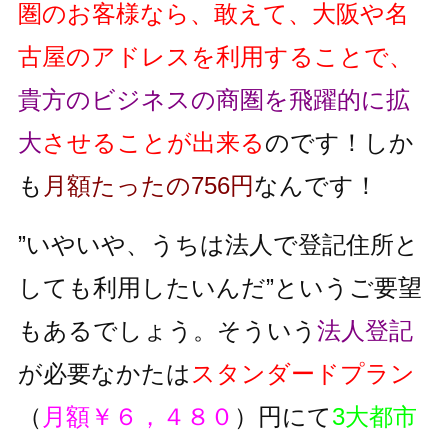
圏のお客様なら、敢えて、大阪や名
古屋のアドレスを利用することで、
貴方のビジネスの商圏を飛躍的に拡
大
させることが出来る
のです！しか
も
月額たったの756円
なんです！
”いやいや、うちは法人で登記住所と
しても利用したいんだ”というご要望
もあるでしょう。そういう
法人登記
が必要なかたは
スタンダードプラン
（
月額￥６，４８０
）円にて
3大都市