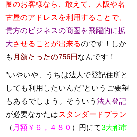
圏のお客様なら、敢えて、大阪や名
古屋のアドレスを利用することで、
貴方のビジネスの商圏を飛躍的に拡
大
させることが出来る
のです！しか
も
月額たったの756円
なんです！
”いやいや、うちは法人で登記住所と
しても利用したいんだ”というご要望
もあるでしょう。そういう
法人登記
が必要なかたは
スタンダードプラン
（
月額￥６，４８０
）円にて
3大都市