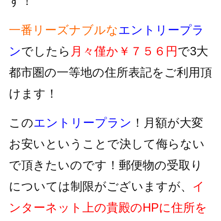
す！
一番リーズナブルな
エントリープラ
ン
でしたら
月々僅か￥７５６円
で3大
都市圏の一等地の住所表記をご利用頂
けます！
この
エントリープラン
！月額が大変
お安いということで決して侮らない
で頂きたいのです！郵便物の受取り
については制限がございますが、
イ
ンターネット上の貴殿のHPに住所を