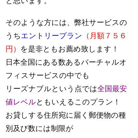
と思います。
そのような方には、弊社サービスの
うち
エントリープラン
（月額７５６
円）
を是非ともお薦め致します！
日本全国にある数あるバーチャルオ
フィスサービスの中でも
リーズナブルという点では
全国最安
値レベル
と
もいえるこのプラン！
お貸しする住所宛に届く郵便物の種
別及び数には制限が