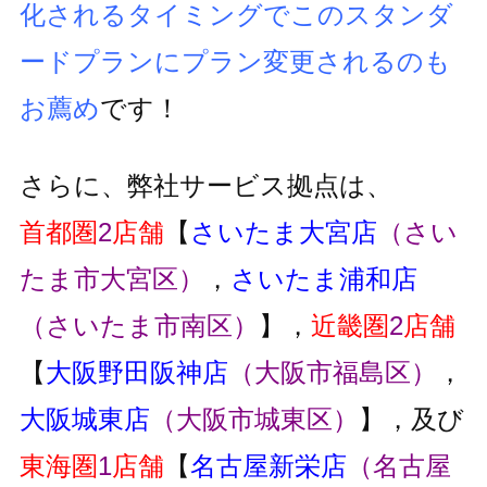
化されるタイミングでこのスタンダ
ードプランにプラン変更
されるのも
お薦め
です！
さらに、弊社サービス拠点は、
首都圏
2
店舗
【
さいたま大宮店
（さい
たま市大宮区）
，
さいたま浦和店
（さいたま市南区）
】，
近畿圏
2
店舗
【
大阪野田阪神店
（大阪市福島区）
，
大阪城東店
（大阪市城東区）
】，及び
東海圏
1
店舗
【
名古屋新栄店
（名古屋