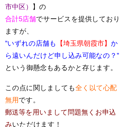
市中区）
】の
合計5店舗
でサービスを提供しており
ますが、
”いずれの店舗も
【埼玉県朝霞市】
か
ら遠いんだけど申し込み可能なの？”
という御懸念もあるかと存じます。
この点に関しましても
全く以て心配
無用
です。
郵送等を用いまして問題無くお申込
み
いただけます！