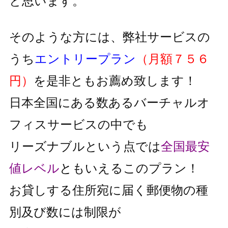
と思います。
そのような方には、弊社サービスの
うち
エントリープラン
（月額７５６
円）
を是非ともお薦め致します！
日本全国にある数あるバーチャルオ
フィスサービスの中でも
リーズナブルという点では
全国最安
値レベル
と
もいえるこのプラン！
お貸しする住所宛に届く郵便物の種
別及び数には制限が