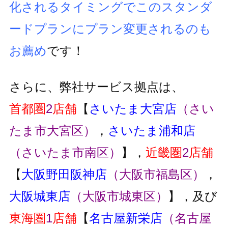
化されるタイミングでこのスタンダ
ードプランにプラン変更
されるのも
お薦め
です！
さらに、弊社サービス拠点は、
首都圏
2
店舗
【
さいたま大宮店
（さい
たま市大宮区）
，
さいたま浦和店
（さいたま市南区）
】，
近畿圏
2
店舗
【
大阪野田阪神店
（大阪市福島区）
，
大阪城東店
（大阪市城東区）
】，及び
東海圏
1
店舗
【
名古屋新栄店
（名古屋