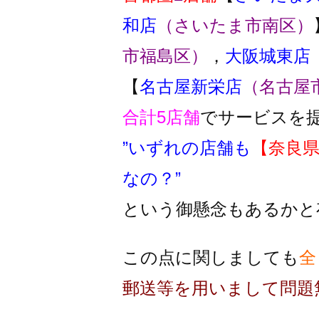
和店
（さいたま市南区）
市福島区）
，
大阪城東店
【
名古屋新栄店
（名古屋
合計5店舗
でサービスを
”いずれの店舗も
【奈良
なの？”
という御懸念もあるかと
この点に関しましても
全
郵送等を用いまして問題