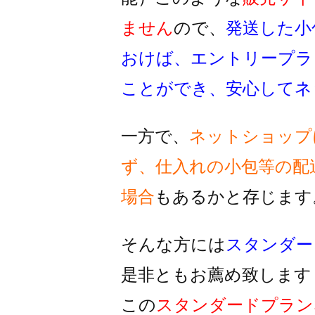
ません
ので、
発送した小
おけば、
エントリープラ
ことができ、
安心してネ
一方で、
ネットショップ
ず、
仕入れの小包等の配
場合
もあるかと存じます
そんな方には
スタンダー
是非ともお薦め致します
この
スタンダードプラン