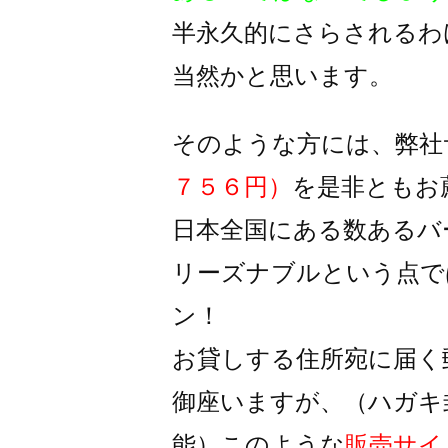
半永久的にさらされるわ
当然かと思います。
そのような方には、弊社
７５６円）
を是非ともお
日本全国にある数あるバ
リーズナブルという点で
ン！
お貸しする住所宛に届く
御座いますが、
（ハガキ
能）
このような
販売サイ