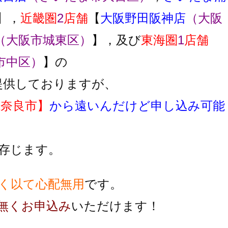
】，
近畿圏
2
店舗
【
大阪野田阪神店
（大阪
（大阪市城東区）
】，及び
東海圏
1
店舗
市中区）
】の
提供しておりますが、
県奈良市】
から遠いんだけど申し込み可能
存じます。
く以て心配無用
です。
無くお申込み
いただけます！