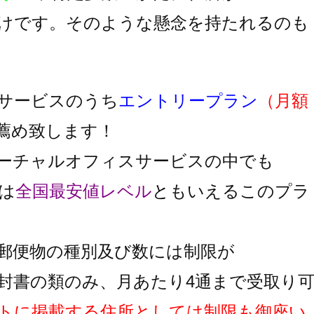
けです。そのような懸念を持たれるのも
サービスのうち
エントリープラン
（月額
薦め致します！
ーチャルオフィスサービスの中でも
は
全国最安値レベル
と
もいえるこのプラ
郵便物の種別及び数には制限が
封書の類のみ、月あたり4通まで受取り
トに掲載する住所としては制限も御座い