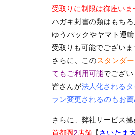
受取りに制限は御座いま
ハガキ封書の類はもちろ
ゆうパックやヤマト運輸
受取りも可能でございま
さらに、この
スタンダー
ても
ご利用可能
でござい
皆さんが
法人化されるタ
ラン変更
されるのもお薦
さらに、弊社サービス拠
首都圏
2
店舗
【
さいたま