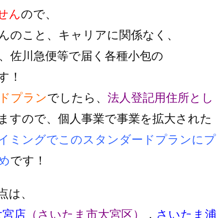
せん
ので、
んのこと、キャリアに関係なく、
、佐川急便等で届く各種小包の
す！
ドプラン
でしたら、
法人登記用住所とし
ますので、個人事業で事業を拡大された
イミングでこのスタンダードプランにプ
め
です！
点は、
大宮店
（さいたま市大宮区）
，
さいたま浦