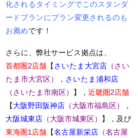
化されるタイミングでこのスタンダ
ードプランにプラン変更
されるのも
お薦め
です！
さらに、弊社サービス拠点は、
首都圏
2
店舗
【
さいたま大宮店
（さい
たま市大宮区）
，
さいたま浦和店
（さいたま市南区）
】，
近畿圏
2
店舗
【
大阪野田阪神店
（大阪市福島区）
，
大阪城東店
（大阪市城東区）
】，及び
東海圏
1
店舗
【
名古屋新栄店
（名古屋