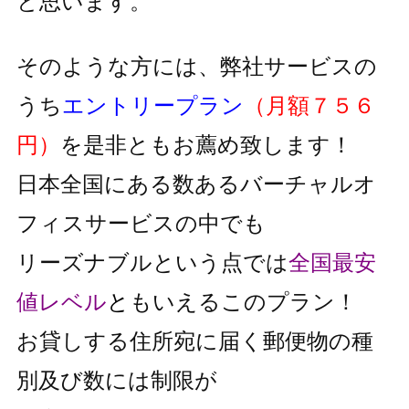
と思います。
そのような方には、弊社サービスの
うち
エントリープラン
（月額７５６
円）
を是非ともお薦め致します！
日本全国にある数あるバーチャルオ
フィスサービスの中でも
リーズナブルという点では
全国最安
値レベル
と
もいえるこのプラン！
お貸しする住所宛に届く郵便物の種
別及び数には制限が