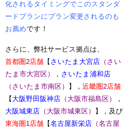
化されるタイミングでこのスタンダ
ードプランにプラン変更
されるのも
お薦め
です！
さらに、弊社サービス拠点は、
首都圏
2
店舗
【
さいたま大宮店
（さい
たま市大宮区）
，
さいたま浦和店
（さいたま市南区）
】，
近畿圏
2
店舗
【
大阪野田阪神店
（大阪市福島区）
，
大阪城東店
（大阪市城東区）
】，及び
東海圏
1
店舗
【
名古屋新栄店
（名古屋