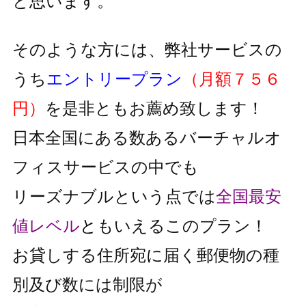
と思います。
そのような方には、弊社サービスの
うち
エントリープラン
（月額７５６
円）
を是非ともお薦め致します！
日本全国にある数あるバーチャルオ
フィスサービスの中でも
リーズナブルという点では
全国最安
値レベル
と
もいえるこのプラン！
お貸しする住所宛に届く郵便物の種
別及び数には制限が