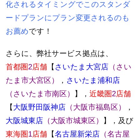
化されるタイミングでこのスタンダ
ードプランにプラン変更
されるのも
お薦め
です！
さらに、弊社サービス拠点は、
首都圏
2
店舗
【
さいたま大宮店
（さい
たま市大宮区）
，
さいたま浦和店
（さいたま市南区）
】，
近畿圏
2
店舗
【
大阪野田阪神店
（大阪市福島区）
，
大阪城東店
（大阪市城東区）
】，及び
東海圏
1
店舗
【
名古屋新栄店
（名古屋