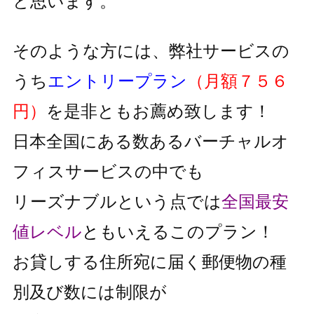
と思います。
そのような方には、弊社サービスの
うち
エントリープラン
（月額７５６
円）
を是非ともお薦め致します！
日本全国にある数あるバーチャルオ
フィスサービスの中でも
リーズナブルという点では
全国最安
値レベル
と
もいえるこのプラン！
お貸しする住所宛に届く郵便物の種
別及び数には制限が