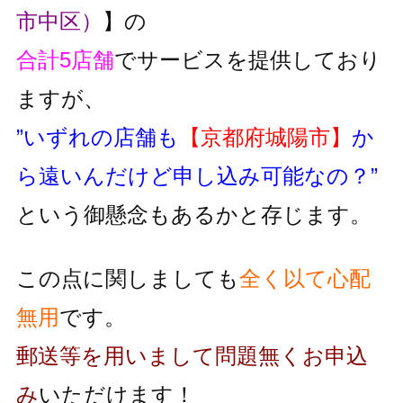
市中区）
】の
合計5店舗
でサービスを提供しており
ますが、
”いずれの店舗も
【京都府城陽市】
か
ら遠いんだけど申し込み可能なの？”
という御懸念もあるかと存じます。
この点に関しましても
全く以て心配
無用
です。
郵送等を用いまして問題無くお申込
み
いただけます！