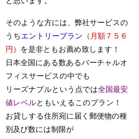
と思います。
そのような方には、弊社サービスの
うち
エントリープラン
（月額７５６
円）
を是非ともお薦め致します！
日本全国にある数あるバーチャルオ
フィスサービスの中でも
リーズナブルという点では
全国最安
値レベル
と
もいえるこのプラン！
お貸しする住所宛に届く郵便物の種
別及び数には制限が