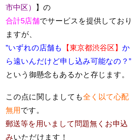
市中区）
】の
合計5店舗
でサービスを提供しており
ますが、
”いずれの店舗も
【東京都渋谷区】
か
ら遠いんだけど申し込み可能なの？”
という御懸念もあるかと存じます。
この点に関しましても
全く以て心配
無用
です。
郵送等を用いまして問題無くお申込
み
いただけます！