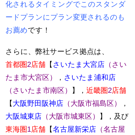
化されるタイミングでこのスタンダ
ードプランにプラン変更
されるのも
お薦め
です！
さらに、弊社サービス拠点は、
首都圏
2
店舗
【
さいたま大宮店
（さい
たま市大宮区）
，
さいたま浦和店
（さいたま市南区）
】，
近畿圏
2
店舗
【
大阪野田阪神店
（大阪市福島区）
，
大阪城東店
（大阪市城東区）
】，及び
東海圏
1
店舗
【
名古屋新栄店
（名古屋