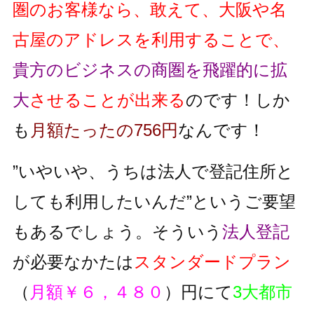
圏のお客様なら、敢えて、大阪や名
古屋のアドレスを利用することで、
貴方のビジネスの商圏を飛躍的に拡
大
させることが出来る
のです！しか
も
月額たったの756円
なんです！
”いやいや、うちは法人で登記住所と
しても利用したいんだ”というご要望
もあるでしょう。そういう
法人登記
が必要なかたは
スタンダードプラン
（
月額￥６，４８０
）円にて
3大都市