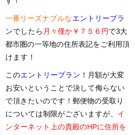
す！
一番リーズナブルな
エントリープラ
ン
でしたら
月々僅か￥７５６円
で3大
都市圏の一等地の住所表記をご利用頂
けます！
この
エントリープラン
！月額が大変
お安いということで決して侮らない
で頂きたいのです！郵便物の受取り
については制限がございますが、
イ
ンターネット上の貴殿のHPに住所を