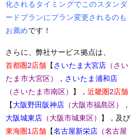
化されるタイミングでこのスタンダ
ードプランにプラン変更
されるのも
お薦め
です！
さらに、弊社サービス拠点は、
首都圏
2
店舗
【
さいたま大宮店
（さい
たま市大宮区）
，
さいたま浦和店
（さいたま市南区）
】，
近畿圏
2
店舗
【
大阪野田阪神店
（大阪市福島区）
，
大阪城東店
（大阪市城東区）
】，及び
東海圏
1
店舗
【
名古屋新栄店
（名古屋