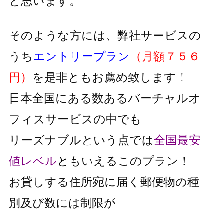
と思います。
そのような方には、弊社サービスの
うち
エントリープラン
（月額７５６
円）
を是非ともお薦め致します！
日本全国にある数あるバーチャルオ
フィスサービスの中でも
リーズナブルという点では
全国最安
値レベル
と
もいえるこのプラン！
お貸しする住所宛に届く郵便物の種
別及び数には制限が