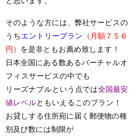
と思います。
そのような方には、弊社サービスの
うち
エントリープラン
（月額７５６
円）
を是非ともお薦め致します！
日本全国にある数あるバーチャルオ
フィスサービスの中でも
リーズナブルという点では
全国最安
値レベル
と
もいえるこのプラン！
お貸しする住所宛に届く郵便物の種
別及び数には制限が