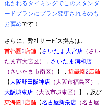
化されるタイミングでこのスタンダ
ードプランにプラン変更
されるのも
お薦め
です！
さらに、弊社サービス拠点は、
首都圏
2
店舗
【
さいたま大宮店
（さい
たま市大宮区）
，
さいたま浦和店
（さいたま市南区）
】，
近畿圏
2
店舗
【
大阪野田阪神店
（大阪市福島区）
，
大阪城東店
（大阪市城東区）
】，及び
東海圏
1
店舗
【
名古屋新栄店
（名古屋