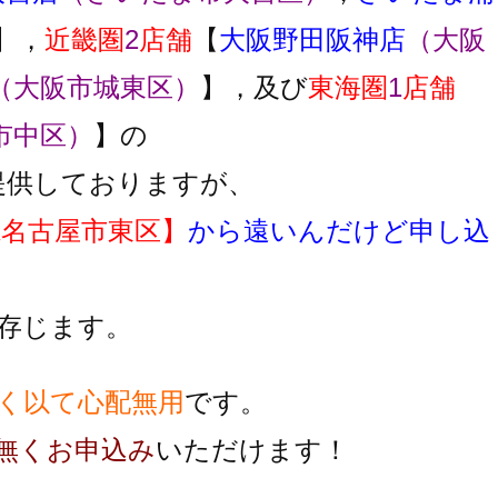
】，
近畿圏
2
店舗
【
大阪野田阪神店
（大阪
（大阪市城東区）
】，及び
東海圏
1
店舗
市中区）
】の
提供しておりますが、
県名古屋市東区】
から遠いんだけど申し込
存じます。
く以て心配無用
です。
無くお申込み
いただけます！