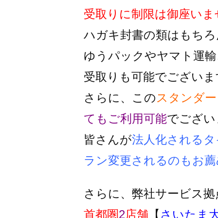
受取りに制限は御座いま
ハガキ封書の類はもちろ
ゆうパックやヤマト運輸
受取りも可能でございま
さらに、この
スタンダー
ても
ご利用可能
でござい
皆さんが
法人化されるタ
ラン変更
されるのもお薦
さらに、弊社サービス拠
首都圏
2
店舗
【
さいたま