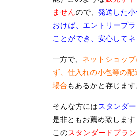
ません
ので、
発送した小
おけば、
エントリープラ
ことができ、
安心してネ
一方で、
ネットショップ
ず、
仕入れの小包等の配
場合
もあるかと存じます
そんな方には
スタンダー
是非ともお薦め致します
この
スタンダードプラン