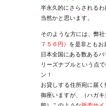
半永久的にさらされるわ
当然かと思います。
そのような方には、弊社
７５６円）
を是非ともお
日本全国にある数あるバ
リーズナブルという点で
ン！
お貸しする住所宛に届く
御座いますが、
（ハガキ
能）
このような
販売サイ