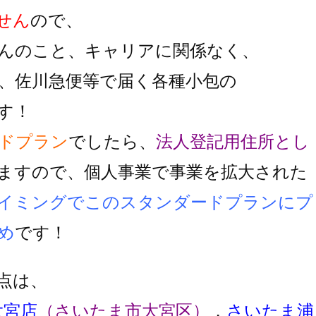
せん
ので、
んのこと、キャリアに関係なく、
、佐川急便等で届く各種小包の
す！
ドプラン
でしたら、
法人登記用住所とし
ますので、個人事業で事業を拡大された
イミングでこのスタンダードプランにプ
め
です！
点は、
大宮店
（さいたま市大宮区）
，
さいたま浦