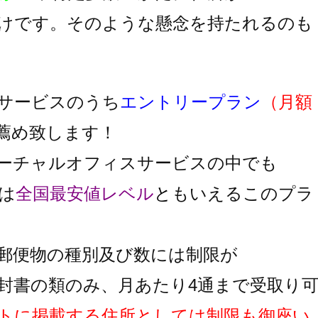
けです。そのような懸念を持たれるのも
サービスのうち
エントリープラン
（月額
薦め致します！
ーチャルオフィスサービスの中でも
は
全国最安値レベル
と
もいえるこのプラ
郵便物の種別及び数には制限が
封書の類のみ、月あたり4通まで受取り
トに掲載する住所としては制限も御座い