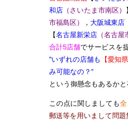
和店
（さいたま市南区）
市福島区）
，
大阪城東店
【
名古屋新栄店
（名古屋
合計5店舗
でサービスを
”いずれの店舗も
【愛知
み可能なの？”
という御懸念もあるかと
この点に関しましても
全
郵送等を用いまして問題