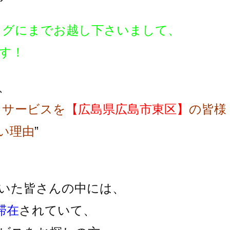
ログにまでお越し下さいまして、
す！
、
スサービスを
【広島県広島市東区】
の皆様
い理由
”
いた皆さんの中には、
滞在
されていて、