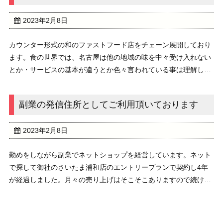
2023年2月8日
カウンター形式の和のファストフード店をチェーン展開しており
ます。食の世界では、名古屋は他の地域の味を中々受け入れない
とか・サービスの基本が違うとか色々言われている事は理解して
おります。それゆえ名古屋に新店舗を出すことで新たな展開が出
来ると信じて1年後を目途に御社の名古屋新栄店で住...
副業の発信住所としてご利用頂いております
2023年2月8日
勤めをしながら副業でネットショップを経営しています。ネット
で探して御社のさいたま浦和店のエントリープランで契約し4年
が経過しました。月々の売り上げはそこそこありますので続けて
こられたと思います。郵便物は殆んど届くことが無かったのでエ
ントリープランにして良かったと思っています。また...