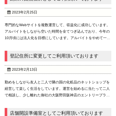
2023年2月25日
専門的なWebサイトを複数運営して、収益化に成功しています。
アルバイトをしながら空いた時間を全てつぎ込んでおり、今年の
10月頃には法人化を目標にしています。アルバイトをやめて一本
で生計を立てるつもりです。専門学校を卒業して就職したのです
が、中々会社に馴染めず4年前に退社し今の仕事...
登記住所に変更してご利用頂いております
2023年2月13日
勤めをしながら友人と二人で隣の国の化粧品のネットショップを
経営して楽しく生活をしています。運営を始めるに当たって二人
で相談し、少し離れた御社の大阪野田阪神店のエントリープラン
で契約しました。友人の仕入が上手いのと、私が担当のホームペ
ージ運営が上手くワークし順調に推移しました。昨年...
店舗開設準備室としてご利用頂いております