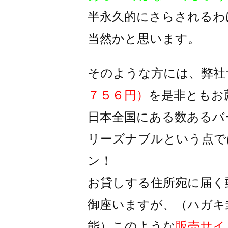
半永久的にさらされるわ
当然かと思います。
そのような方には、弊社
７５６円）
を是非ともお
日本全国にある数あるバ
リーズナブルという点で
ン！
お貸しする住所宛に届く
御座いますが、
（ハガキ
能）
このような
販売サイ