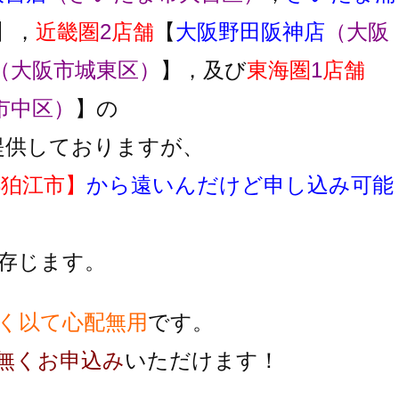
】，
近畿圏
2
店舗
【
大阪野田阪神店
（大阪
（大阪市城東区）
】，及び
東海圏
1
店舗
市中区）
】の
提供しておりますが、
都狛江市】
から遠いんだけど申し込み可能
存じます。
く以て心配無用
です。
無くお申込み
いただけます！