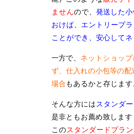
ません
ので、
発送した小
おけば、
エントリープラ
ことができ、
安心してネ
一方で、
ネットショップ
ず、
仕入れの小包等の配
場合
もあるかと存じます
そんな方には
スタンダー
是非ともお薦め致します
この
スタンダードプラン