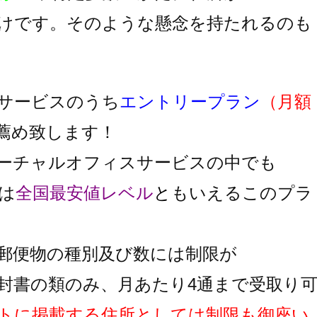
けです。そのような懸念を持たれるのも
サービスのうち
エントリープラン
（月額
薦め致します！
ーチャルオフィスサービスの中でも
は
全国最安値レベル
と
もいえるこのプラ
郵便物の種別及び数には制限が
封書の類のみ、月あたり4通まで受取り
トに掲載する住所としては制限も御座い