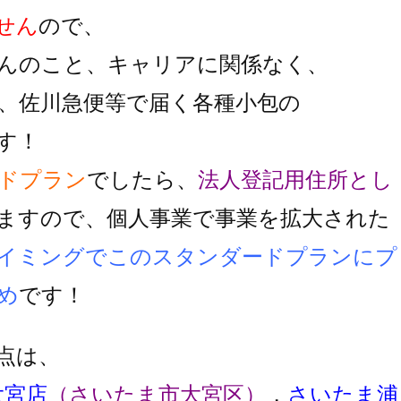
せん
ので、
んのこと、キャリアに関係なく、
、佐川急便等で届く各種小包の
す！
ドプラン
でしたら、
法人登記用住所とし
ますので、個人事業で事業を拡大された
イミングでこのスタンダードプランにプ
め
です！
点は、
大宮店
（さいたま市大宮区）
，
さいたま浦