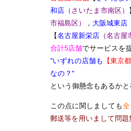
和店
（さいたま市南区）
市福島区）
，
大阪城東店
【
名古屋新栄店
（名古屋
合計5店舗
でサービスを
”いずれの店舗も
【東京
なの？”
という御懸念もあるかと
この点に関しましても
全
郵送等を用いまして問題