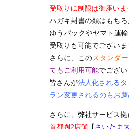
受取りに制限は御座いま
ハガキ封書の類はもちろ
ゆうパックやヤマト運輸
受取りも可能でございま
さらに、この
スタンダー
ても
ご利用可能
でござい
皆さんが
法人化されるタ
ラン変更
されるのもお薦
さらに、弊社サービス拠
首都圏
2
店舗
【
さいたま