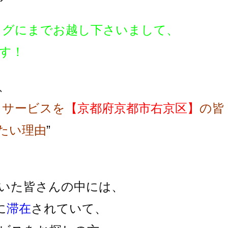
ログにまでお越し下さいまして、
す！
、
スサービスを
【京都府京都市右京区】
の皆
たい理由
”
いた皆さんの中には、
に
滞在
されていて、